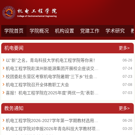
学院首页
学院概况
机构设置
党建工作
学术研究
机电要闻
更多>
以“新”之名，青岛科技大学机电工程学院等你来！
06-26
机电工程学院赴滨州新能源集团开展校企座谈交流会
07-24
校团委赴东营区考察机电学院暑期“三下乡”社会实践并看望志愿者
07-23
机电工程学院召开全体教职工大会
07-08
喜报！机电工程学院在2025年度“两优一先”表彰中荣获多项荣誉
07-03
教务通知
更多>
机电工程学院2026-2027学年第一学期教材选用公示
06-26
机电工程学院对申报2026年青岛科技大学教材项目培育建设教材编写人员政治审查公示
03-20