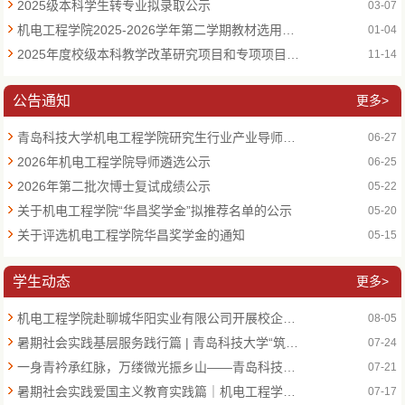
2025级本科学生转专业拟录取公示
03-07
机电工程学院2025-2026学年第二学期教材选用公示
01-04
2025年度校级本科教学改革研究项目和专项项目申报公示
11-14
公告通知
更多>
青岛科技大学机电工程学院研究生行业产业导师名单公示
06-27
2026年机电工程学院导师遴选公示
06-25
2026年第二批次博士复试成绩公示
05-22
关于机电工程学院“华昌奖学金”拟推荐名单的公示
05-20
关于评选机电工程学院华昌奖学金的通知
05-15
学生动态
更多>
机电工程学院赴聊城华阳实业有限公司开展校企座谈交流会
08-05
暑期社会实践基层服务践行篇 | 青岛科技大学“筑梦小天使”社会实践团赴青岛市特种设备检验研究院开展活动
07-24
一身青衿承红脉，万缕微光振乡山——青岛科技大学“聚小能”志愿服务队赴临沂开展“沂蒙精神代代传”专项活动
07-21
暑期社会实践爱国主义教育实践篇｜机电工程学院“聚小能”志愿服务队赴临沂市开展红色文化研学
07-17