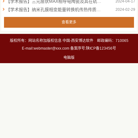
【学术报告】三元层状MAX相导电陶瓷及其在轨道交通的应用
2024-04-17
【学术报告】纳米孔膜相变能量转换机传热传质研究
2024-02-29
查看更多
版权所有：网站名称加版权信息 中国-西安博达软件 邮政编码：710065
E-mail:webmaster@xxx.com 备案序号:陕ICP备123456号
电脑版