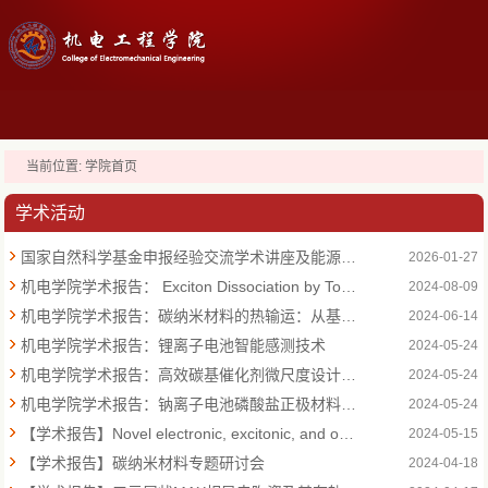
当前位置:
学院首页
学术活动
国家自然科学基金申报经验交流学术讲座及能源动力专博点申报材料交流会成功举办
2026-01-27
机电学院学术报告： Exciton Dissociation by Topological Edge States
2024-08-09
机电学院学术报告：碳纳米材料的热输运：从基础理论到红外传感器应用
2024-06-14
机电学院学术报告：锂离子电池智能感测技术
2024-05-24
机电学院学术报告：高效碳基催化剂微尺度设计与调控
2024-05-24
机电学院学术报告：钠离子电池磷酸盐正极材料研究
2024-05-24
【学术报告】Novel electronic, excitonic, and optical features in low-dimensional lead-halide hybrid perovskites
2024-05-15
【学术报告】碳纳米材料专题研讨会
2024-04-18