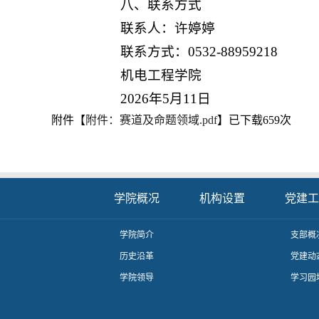
八、联系方式
联系人：许婷婷
联系方式：0532-88959218
机电工程学院
2026年5月11日
附件【
附件：赛道及命题领域.pdf
】已下载
659
次
学院概况
机构设置
党建工
学院简介
支部概
历史沿革
党建动
学院领导
学习园