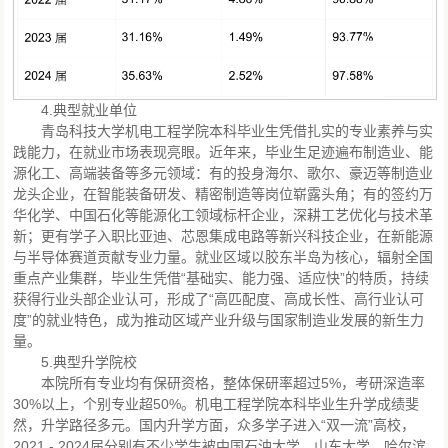
4.典型就业单位
青岛科技大学机电工程学院本科毕业生凭借扎实的专业素养与实
践能力，在就业市场表现亮眼。近年来，毕业生足迹遍布制造业、能
源化工、高端装备等多元领域：有的投身海尔、歌尔、豪迈等制造业
龙头企业，在智能装备研发、精密制造等岗位崭露头角；有的签约万
华化学、中国石化等能源化工领域标杆企业，深耕工艺优化与技术革
新；更有学子入职比亚迪、芯恩集成电路等新兴科技企业，在新能源
与半导体赛道贡献专业力量。就业区域以胶东半岛为核心，辐射全国
重点产业集群，毕业生凭借“基础实、能力强、适应快”的特质，持续
获得行业头部企业认可，形成了“高匹配度、高成长性、高行业认可
度”的就业特色，成为推动区域产业升级与国家制造业发展的新生力
量。
5.典型升学院校
本院所有专业均有保研资格，整体保研率超过5%，考研深造率
30%以上，个别专业超50%。机电工程学院本科毕业生升学成绩斐
然，升学路径多元。国内升学方面，众多学子进入“双一流”高校，
2021 - 2024届分别有不少学生被中国石油大学、山东大学、哈尔滨