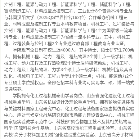
控制工程、能源与动力工程、新能源科学与工程、储能科学与工程、
智能制造工程、材料成型及控制工程、工业设计8个普通本科专业及
与韩国汉阳大学（2025QS世界排名162位）合作举办机械工程专
业、材料成型及控制工程专业本科教育项目。机械工程、过程装备与
控制工程、能源与动力工程、新能源科学与工程4个为国家级一流本
科专业，材料成型及控制工程为省级一流本科专业，其中，机械工
程、过程装备与控制工程2个专业通过教育部工程教育专业认证。
学院现有全日制在校生近4000人，其中博士、硕士研究生700余
人。拥有机械工程、动力工程及工程热物理2个博士点一级学科；机
械工程、动力工程及工程热物理2个博士后科研流动站；机械工程、
动力工程及工程热物理、力学3个硕士点一级学科；机械制造及其自
动化、机械电子工程、工程力学等14个硕士点；机械，能源动力2个
专业硕士学位授权点。全部在招本科专业均可实现本、硕、博一站式
贯通培养。
学院拥有化工过程机械泰山学者岗位、山东省强化建设化工过程
机械重点学科、山东省机械设计及理论重点学科。拥有轮胎先进装备
与关键材料国家工程研究中心、化工过程与装备国家级虚拟仿真实验
中心、应对气候变化战略研究和碳市场能力建设青岛中心、机械工程
国家级实验教学示范中心、科技部“聚合物加工技术及其相关热物理
科学”国际科技合作基地、山东省高校热能工程重点实验室、山东省
高校“高分子材料加工机械”强化建设重点实验室、山东省高分子材料