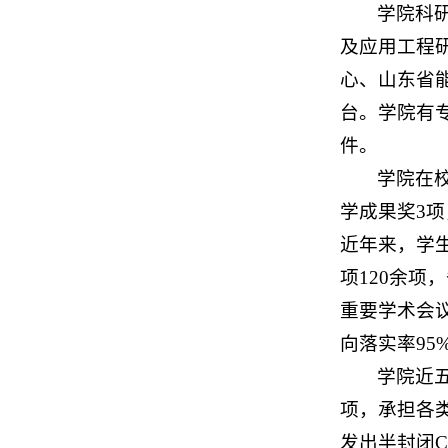
学院科
及应用工程
心、山东省
台。学院有
件。
学院在校
学成果奖3
近年来，学
项120余项
重要学术会
向落实率95
学院近
项，承担各
发出半封闭C