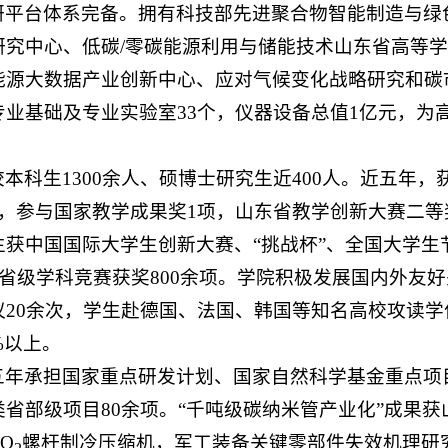
研平台体系完备。拥有科技部先进聚合物智能制造与绿
研究中心、低碳/零碳能源利用与储能技术山东省高等
能源大数据产业创新中心、应对气候变化战略研究和碳
专业基础及专业实验室33个，仪器设备总值1亿元，为
本科生1300余人、硕博士研究生近400人。近五年
项，参与国家教学成果奖1项，山东省教学创新大赛二等
生获中国国际大学生创新大赛、“挑战杯”、全国大学
，省级学科竞赛获奖800余项。学院积极发展国内外友
议20余次，学生赴德国、法国、韩国等知名高校攻读
%以上。
五年承担国家重点研发计划、国家自然科学基金重点项
类省部级项目80余项。“千吨级碳纳米管产业化”成果
O
螺杆制冷压缩机，军工装备关键零部件失效机理研究