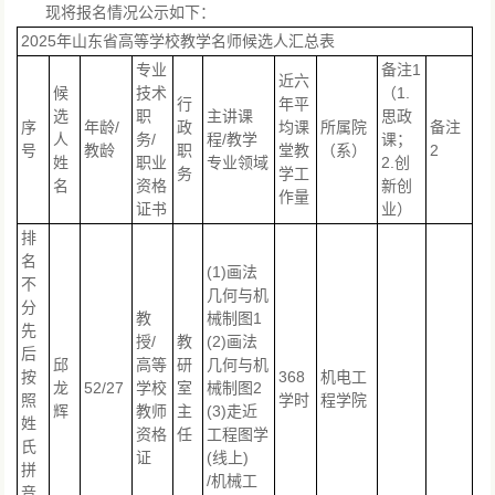
现将报名情况公示如下：
2025年山东省高等学校教学名师候选人汇总表
专业
备注1
近六
候
技术
（1.
行
年平
选
职
主讲课
思政
序
年龄/
政
均课
所属院
备注
人
务/
程/教学
课；
号
教龄
职
堂教
（系）
2
姓
职业
专业领域
2.创
务
学工
名
资格
新创
作量
证书
业）
排
名
(1)画法
不
几何与机
分
教
械制图1
先
授/
教
(2)画法
后
邱
高等
研
几何与机
按
368
机电工
龙
52/27
学校
室
械制图2
照
学时
程学院
辉
教师
主
(3)走近
姓
资格
任
工程图学
氏
证
(线上)
拼
/机械工
音