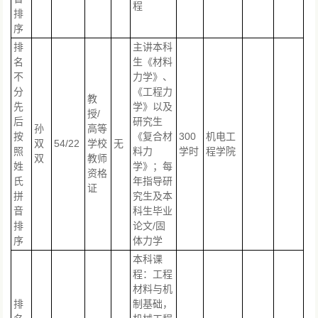
程
排
序
排
主讲本科
名
生《材料
不
力学》、
分
《工程力
教
先
学》以及
授/
后
研究生
孙
高等
按
《复合材
300
机电工
双
54/22
学校
无
照
料力
学时
程学院
双
教师
姓
学》；每
资格
氏
年指导研
证
拼
究生及本
音
科生毕业
排
论文/固
序
体力学
本科课
程：工程
材料与机
排
制基础，