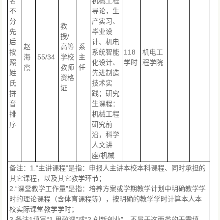
名
机械工程
不
导论，生
分
产实习、
教
先
毕业设
授/
后
计、机电
赵
高等
系
按
系统智能
118
机电工
海
55/34
学校
主
照
化设计、
学时
程学院
霞
教师
任
姓
先进制造
资格
氏
技术实
证
拼
践；研究
音
生课程：
排
机械工程
序
研究前
沿，科学
人文讲
座/机械
备注：1.“主讲课程”是指：申报人主讲本校本科课程、同时承担的
其它课程，以及其它教学环节；
2.“课堂教学工作量”是指：培养方案或学期教学计划中明确教学学
时的理论课程（含体育课程等），按明确的教学学时计算本人本
校实际课堂教学学时；
3.备注1填写“1.思政课”或“2.创新创业”，不属于这两类的无需填