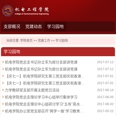
支部概况
党建动态
学习园地
当前位置:
学院首页
>>
党建工作
>>
学习园地
学习园地
机电学院党总支书记孙立军为部分支部讲党课
2017-07-12
机电学院党总支书记孙立军为部分支部讲党课
2017-07-12
【庆七一】机电学院研究生第三党支部庆祝香港回归20周年
2017-07-01
【庆七一】机电学院研究生第三党支部庆祝香港回归20周年
2017-07-01
力学教研室支部开展主题党日活动
2017-06-14
机电学院党总支理论学习中心组举行集体学习
2017-06-05
机电学院党总支理论中心组研讨学习“五有”高水平大学内涵
2017-06-02
机电学院办公室党支部召开“两学一做”学习教育常态化制度化工作动员部署会
2017-05-22