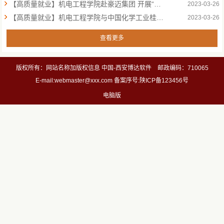
【高质量就业】机电工程学院赴豪迈集团 开展“访企拓岗促就业”活动
2023-03-26
【高质量就业】机电工程学院与中国化学工业桂林工程有限公司举办“机扬青春 就赢未来”就业座谈会
2023-03-26
查看更多
版权所有：网站名称加版权信息 中国-西安博达软件 邮政编码：710065
E-mail:webmaster@xxx.com 备案序号:陕ICP备123456号
电脑版