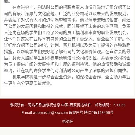
会。
在宣讲会上，利洁时公司的招聘负责人热情洋溢地详细介绍了公
司的背景、深厚的文化底蕴、广泛的业务领域以及未来的发展规划，
并表达了对优秀人才的迫切渴望和需求。他以清晰流畅的语言，阐述
了公司的发展历程和取得的成就，同时展望了未来的宏伟蓝图。负责
人还向在场的学生们介绍了公司的员工福利和丰富的职业发展机会，
让他们对这家在业界享有盛誉的企业有了更深入、更全面的了解。他
详细地介绍了公司的培训计划、晋升机制以及为员工提供的各种激励
措施，以帮助学生们更好地了解公司的文化和价值观。在宣讲会的最
后，负责人鼓励学生们积极申请利洁时公司的职位，并表示公司将会
为员工提供广阔的发展空间和丰厚的福利待遇。他的热情鼓励和诚挚
邀请，让在场的许多学生们对利洁时公司产生了浓厚的兴趣和向往。
机电学院将进一步整合企业资源，加深校企合作，全面助力毕业
生更加充分更高质量就业。
版权所有：网站名称加版权信息 中国-西安博达软件 邮政编码：710065
E-mail:webmaster@xxx.com 备案序号:陕ICP备123456号
电脑版