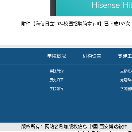
附件【
海信日立2024校园招聘简章.pdf
】已下载
157
次
学院概况
机构设置
党建工
学院简介
支部概
历史沿革
党建动
学院领导
学习园
版权所有：网站名称加版权信息 中国-西安博达软件 邮