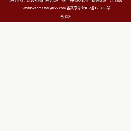
版权所有：网站名称加版权信息 中国-西安博达软件 邮政编码：710065
E-mail:webmaster@xxx.com 备案序号:陕ICP备123456号
电脑版