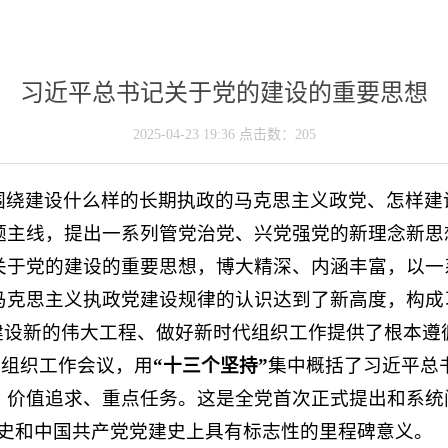
习近平总书记关于党的建设的重要思想
2025-04-23 19:36 点击数：
205
围绕建设什么样的长期执政的马克思主义政党、怎样建
题主线，提出一系列管党治党、兴党强党的新理念新思
关于党的建设的重要思想，博大精深、内涵丰富，以一
马克思主义执政党建设规律的认识达到了新高度，构成
建设新的伟大工程、做好新时代组织工作提供了根本遵
全国组织工作会议，用
“十三个坚持”
集中概括了习近平总
、价值追求、重点任务。这是全党首次正式提出和系统
展史和中国共产党党建史上具有标志性的里程碑意义。