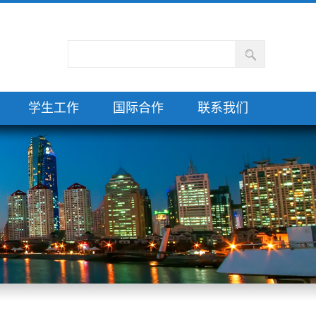
学生工作
国际合作
联系我们