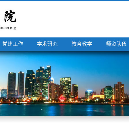
党建工作
学术研究
教育教学
师资队伍