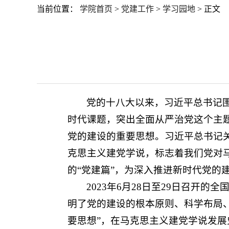
当前位置：
学院首页
>
党建工作
>
学习园地
> 正文
党的十八大以来，习近平总书记
时代课题，突出全面从严治党这个主
党的建设的重要思想。习近平总书记
克思主义建党学说，标志着我们党对
的“党建篇”，为深入推进新时代党的
2023年6月28日至29日召开的
明了党的建设的根本原则、科学布局
要思想”，在马克思主义建党学说发