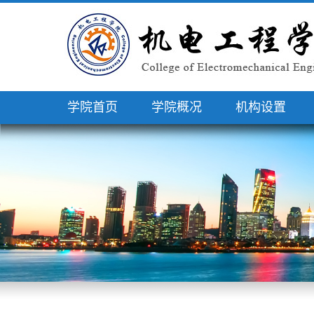
学院首页
学院概况
机构设置