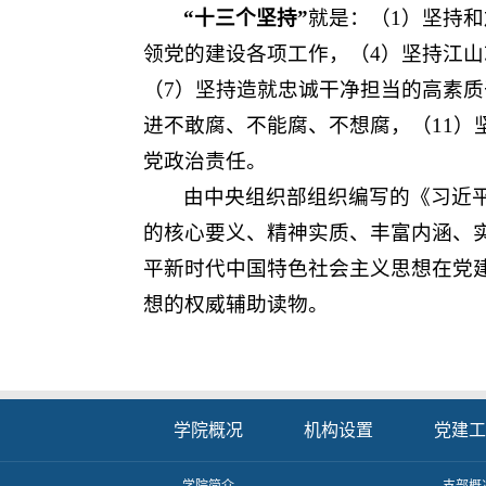
“十三个坚持”
就是：（1）坚持
领党的建设各项工作，（4）坚持江山
（7）坚持造就忠诚干净担当的高素质
进不敢腐、不能腐、不想腐，（11）
党政治责任。
由中央组织部组织编写的《习近
的核心要义、精神实质、丰富内涵、
平新时代中国特色社会主义思想在党
想的权威辅助读物。
学院概况
机构设置
党建工