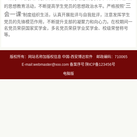
三
的思想教育活动，不断提高学生党员的思想政治水平。严格按照“
会一课
”制度组织生活，认真开展批评与自我批评，注意发挥学生
党员的先锋模范作用，不断提升支部的凝聚力和向心力。在校期间一
名党员荣获国家奖学金，多名党员荣获学业奖学金、校级荣誉称号
等。
版权所有：网站名称加版权信息 中国-西安博达软件 邮政编码：710065
E-mail:webmaster@xxx.com 备案序号:陕ICP备123456号
电脑版