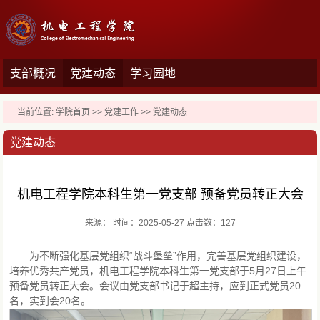
支部概况
党建动态
学习园地
当前位置:
学院首页
>>
党建工作
>>
党建动态
党建动态
机电工程学院本科生第一党支部 预备党员转正大会
来源： 时间：2025-05-27 点击数：
127
为不断强化基层党组织“战斗堡垒”作用，完善基层党组织建设，
培养优秀共产党员，机电工程学院本科生第一党支部于5月27日上午
预备党员转正大会。会议由党支部书记于超主持，应到正式党员20
名，实到会20名。