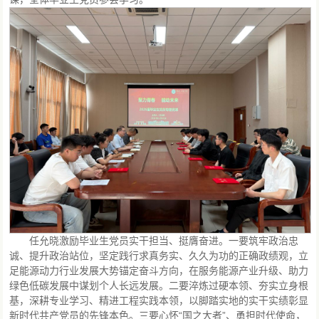
任允晓激励毕业生党员实干担当、挺膺奋进。一要筑牢政治忠
诚、提升政治站位，坚定践行求真务实、久久为功的正确政绩观，立
足能源动力行业发展大势锚定奋斗方向，在服务能源产业升级、助力
绿色低碳发展中谋划个人长远发展。二要淬炼过硬本领、夯实立身根
基，深耕专业学习、精进工程实践本领，以脚踏实地的实干实绩彰显
新时代共产党员的先锋本色。三要心怀“国之大者”、勇担时代使命，