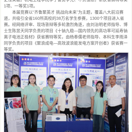
1项、一等奖1项。
本届竞赛以“齐鲁聚英才 挑战向未来”为主题，覆盖八大前沿赛
道，共吸引全省160所高校的38万名学生参赛，1300个项目进入省
赛。经网络评审、现场答辩等多轮激烈角逐，由刘治明老师指导、博
士生陈昱天同学负责的项目《十钠九稳—国内领先的高功率可延寿钠
离子电池正极材》获省赛特等奖，由杨奉儒老师指导、本科生李雨泽
同学负责的项目《聚浪成电—高效波浪能发电方案开创者》获省赛一
等奖。