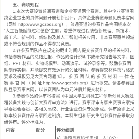
五、赛项规程
1.本次大赛设置普通赛道和企业赛道两个赛道。其中企业赛道围
绕企业提出的具体问题开展创新设计，具体企业赛道命题见赛事官网
（网址 http://www.gczbds.org）。普通赛道的参赛作品需围绕本次
“人工智能赋能过程装备”主题，着重体现过程装备新原理、新技术、
新工艺、新材料、新结构及其人工智能相关应用，非本赛项覆盖领域
或不符合规则的作品不得参加竞赛。
2.各参赛团队应在规定的截止时间内提交参赛作品的相关材料，
包括参赛作品的总结汇报、作品的设计说明书或研究报告等文字、图
纸、PPT 材料、实物或模型、动画演示、试验录像等。鼓励参赛团
队制作实物，并能提交有效运行的旁证材料。参赛提交材料撰写格式
要求及模板另见大赛官网通 知 。 参 赛 团 队 的 参 赛 材 料 一 律 在
赛 事 官 网 （ 网 址 http://www.gczbds.org）进行提交。请各参赛团
队登录赛事官网，以参赛团队为单元注册并提交材料。
3.参赛作品的评审将按照《中国大学生机械工程创新创意大赛过
程装备实践与创新大赛评审方法》进行。赛事评审专家由赛事专家指
导委员会委员、各相关高校、行业企业资深专家组成。评审原则上采
取本校参赛作品专家回避制度。本科生组和研究生组参赛作品采取分
组评审。评分标准为：
内容
配分
评分细则
a）选题具有科学思想，占10分；