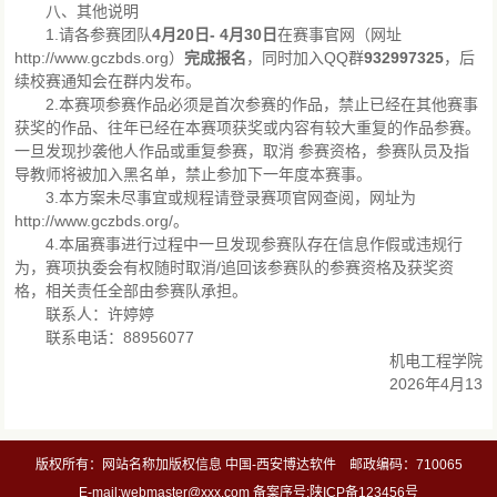
八、其他说明
1.请各参赛团队
4月20日- 4月30日
在赛事官网（网址
http://www.gczbds.org）
完成报名
，同时加入QQ群
932997325
，后
续校赛通知会在群内发布。
2.本赛项参赛作品必须是首次参赛的作品，禁止已经在其他赛事
获奖的作品、往年已经在本赛项获奖或内容有较大重复的作品参赛。
一旦发现抄袭他人作品或重复参赛，取消 参赛资格，参赛队员及指
导教师将被加入黑名单，禁止参加下一年度本赛事。
3.本方案未尽事宜或规程请登录赛项官网查阅，网址为
http://www.gczbds.org/。
4.本届赛事进行过程中一旦发现参赛队存在信息作假或违规行
为，赛项执委会有权随时取消/追回该参赛队的参赛资格及获奖资
格，相关责任全部由参赛队承担。
联系人：许婷婷
联系电话：88956077
机电工程学院
2026年4月13
版权所有：网站名称加版权信息 中国-西安博达软件 邮政编码：710065
E-mail:webmaster@xxx.com 备案序号:陕ICP备123456号