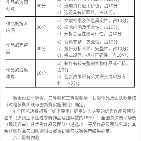
作品的选题
30分
b）选题具有应用价值，占10分；
创意
c）选题具有新颖性，占10分。
a）文献检索及信息真实性，占10分；
作品的技术
30分
b）技术内涵及学术性，占10分；
内涵
c）分析合理性和可行性，占10分；
a）资料完整、齐全性，占10分；
作品的完整
30分
b）报告分析全面、完整性，占10分；
度
c）格式规范，标注正确性，占10分；
a）制作有较完整的实物作品或样机，
作品的成果
占5分；
10分
体现
b）创新成果已有论文递交或申报专
利，占5分；
赛事设立一等奖、二等奖和三等奖奖项，获奖作品及团队数量按
《过程装备实践与创新赛实施细则》确定。
4.全国总决赛初赛（线上评审）确定进入决赛的优秀作品及团队
名单（原则上不超过参赛作品及团队数的15%）；全国总决赛现场赛
（现场评审）从优秀作品及团队中遴选出一等奖作品及团队名单；其
余获奖作品与团队则根据赛事初赛与决赛评审结果确定。
六、监督仲裁