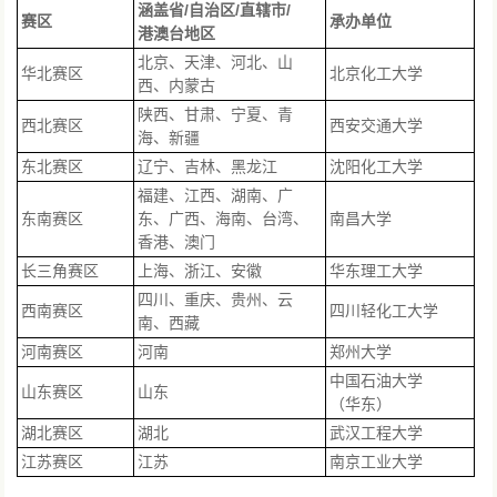
涵盖省/自治区/直辖市/
赛区
承办单位
港澳台地区
北京、天津、河北、山
华北赛区
北京化工大学
西、内蒙古
陕西、甘肃、宁夏、青
西北赛区
西安交通大学
海、新疆
东北赛区
辽宁、吉林、黑龙江
沈阳化工大学
福建、江西、湖南、广
东南赛区
东、广西、海南、台湾、
南昌大学
香港、澳门
长三角赛区
上海、浙江、安徽
华东理工大学
四川、重庆、贵州、云
西南赛区
四川轻化工大学
南、西藏
河南赛区
河南
郑州大学
中国石油大学
山东赛区
山东
（华东）
湖北赛区
湖北
武汉工程大学
江苏赛区
江苏
南京工业大学