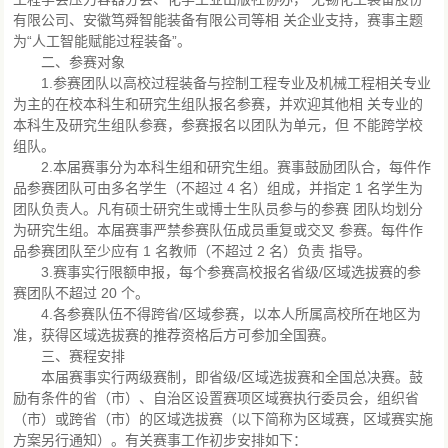
有限公司、安徽笃舜智能装备有限公司等相 关企业支持，赛事主题
为“人工智能赋能过程装备”。
二、参赛对象
1.参赛团队以高校过程装备与控制工程专业及机械工程相关专业
为主的在校本科生和研究生组队报名参赛，并欢迎其他相 关专业的
本科生及研究生组队参赛，参赛报名以团队为单元，但 不能跨学校
组队。
2.本届赛事分为本科生组和研究生组。赛事鼓励团队合，每件作
品参赛团队可由多名学生（不超过 4 名）组成，并指定 1 名学生为
团队负责人。凡有硕士研究生或博士生队员参与的参赛 团队均划分
为研究生组。本届赛事严禁参赛队伍成员重复或交叉 参赛。每件作
品参赛团队至少应有 1 名教师（不超过 2 名）负责 指导。
3.赛事实行限额申报，每个参赛高校报名省级/区域选拔赛的参
赛团队不超过 20 个。
4.各参赛队伍不得跨省/区域参赛，以本人所属高校所在地区为
准，获得区域选拔赛的推荐资格后方可参加全国赛。
三、赛程安排
本届赛事实行两级赛制，即省级/区域选拔赛和全国总决赛。鼓
励有条件的省（市）、自治区设置赛项区域赛执行委员会，组织省
（市）或跨省（市）的区域选拔赛（以下简称为区域赛，区域赛实施
方案另行通知）。有关赛事工作初步安排如下：