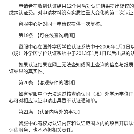
申请者在收到认证结果
12
个月后对认证结果提出疑议
缴纳认证费。对申请材料没有实质性重大变化的第二次认证
留服中心针对同一申请仅提供一次复核。
第
19
条
【可在线查询期间】
留服中心在国外学历学位认证系统中于
2006
年
1
月
1
日
（境）外学历学位认证系统中于
2013
年
1
月
1
日以后出具的
如果认证结果在网上无法查知或网上查询的信息与纸质认
证结果的真实性。
第
20
条
【客观条件的限制】
如有留服中心无法通过核查确认国（境）外学历学位证书
心可对相应认证申请出具暂不认证通知单。
第
21
条
【认证内容外的事项】
留服中心有权对认证内容和认证范围以内的项目开展认证
评估服务，也不承担相关责任。