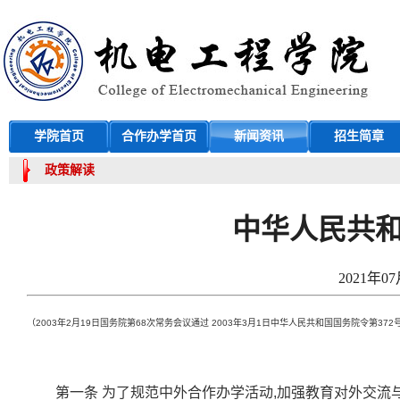
学院首页
合作办学首页
新闻资讯
招生简章
政策解读
中华人民共
2021年07
（
2003
年
2
月
19
日国务院第
68
次常务会议通过
2003
年
3
月
1
日中华人民共和国国务院令第
372
第一条
为了规范中外合作办学活动
,
加强教育对外交流