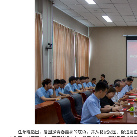
任允晓指出，爱国是青春最亮的底色，并从铭记家国、促进友