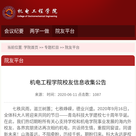
会议纪要
两学一做
院友平台
当前位置:
学院首页
>>
专题栏目
>>
院友平台
院友平台
机电工程学院校友信息收集公告
来源： 时间：2020-06-11 点击数：
1087
七秩风雨，滋兰树蕙；七秩峥嵘，德业兴盛。2020年9月16日，
全体科大人将迎来共同的节日——青岛科技大学建校七十周年华诞。
在此，我们热切期盼所有关心支持学校和机电学院事业发展的海内外
校友、各界宾朋贤达再次相约机电，共话师生情，重叙同窗谊，同谱
新未来！山海虽远，不阻牵盼，历经千帆，期盼归来。科大永远是校