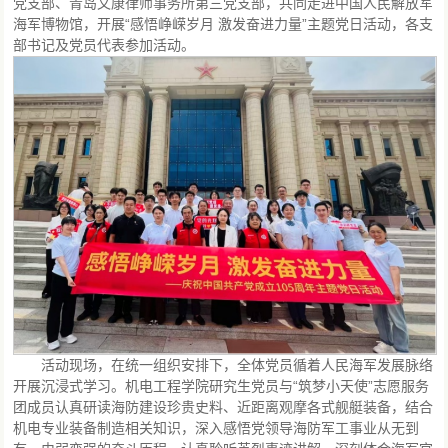
党支部、青岛文康律师事务所第三党支部，共同走进中国人民解放军
海军博物馆，开展“感悟峥嵘岁月 激发奋进力量”主题党日活动，各支
部书记及党员代表参加活动。
活动现场，在统一组织安排下，全体党员循着人民海军发展脉络
开展沉浸式学习。机电工程学院研究生党员与“筑梦小天使”志愿服务
团成员认真研读海防建设珍贵史料、近距离观摩各式舰艇装备，结合
机电专业装备制造相关知识，深入感悟党领导海防军工事业从无到