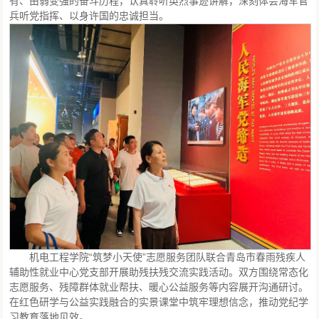
有、由弱变强的奋斗历程，认真聆听英烈事迹讲解，深刻体会海军官
兵听党指挥、以身许国的忠诚担当。
机电工程学院“筑梦小天使”志愿服务团队联合青岛市春雨残疾人
辅助性就业中心党支部开展助残扶残交流实践活动。双方围绕常态化
志愿服务、残障群体就业帮扶、暖心公益服务等内容展开沟通研讨。
在红色研学与公益实践融合的实景课堂中筑牢理想信念，推动党纪学
习教育落地见效。