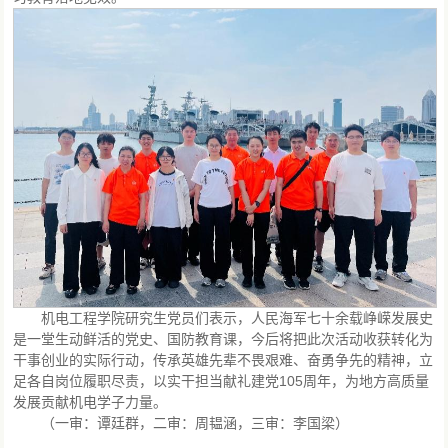
机电工程学院研究生党员们表示，人民海军七十余载峥嵘发展史
是一堂生动鲜活的党史、国防教育课，今后将把此次活动收获转化为
干事创业的实际行动，传承英雄先辈不畏艰难、奋勇争先的精神，立
足各自岗位履职尽责，以实干担当献礼建党105周年，为地方高质量
发展贡献机电学子力量。
（一审：谭廷群，二审：周韫涵，三审：李国梁）