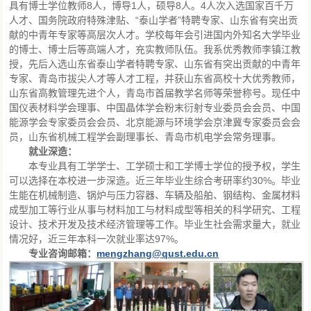
具有博士学位教师8人，博导1人，硕导8人。4人次入选国家百千万
人才、国务院政府特殊津贴、“泰山学者”特聘专家、山东省有突出贡
献的中青年专家等高层次人才。学校每年会引进国内外知名大学毕业
的博士、博士后等高端人才，充实教师队伍。我系优秀教师李镇江教
授，先后入选山东省泰山学者特聘专家、山东省有突出贡献的中青年
专家、青岛市拔尖人才等人才工程，并获山东省高校十大优秀教师，
山东省高教管理先进个人，青岛市首届教学名师等荣誉称号。现任中
国仪表材料学会理事、中国晶体学会粉末衍射专业委员会会员、中国
能源学会专家委员会会员、北京能源与环境学会京津冀专家委员会会
员，山东省机械工程学会副理事长、青岛市机电学会常务理事。
就业深造：
本专业具有工学学士、工学硕士和工学博士学位的授予权，学生
可以选择在本校进一步深造。近三年毕业生综合考研率约30%。毕业
生能在机械制造、锅炉与压力容器、车辆及船舶、钢结构、金属材料
成型加工等行业从事与材料加工与材料成型等相关的科学研究、工程
设计、技术开发及技术经济管理等工作。毕业生社会需求量大，就业
情况好，近三年本科一次就业率达97%。
专业咨询邮箱：
mengzhang@qust.edu.cn