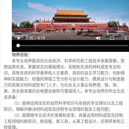
培养目标：
本专业培养能适应社会经济、科学研究和工程技术发展需要，思
想品质优良，掌握坚实的基础理论、系统和先进的材料成型专业知
识，具有优良的科学素养和人文素质、良好的自主学习能力、创新精
神和实践能力、较强的焊接工艺分析与设计能力、模具设计与制造能
力的高层次材料成型专门人才，为社会主义事业培养德、智、体、
美、劳全面发展的合格建设者和可靠接班人。本专业培养的毕业生应
该具备：
（1）能够运用坚实的自然科学知识与系统的专业理论以及工程
知识，理解并解决材料成型及控制专业领域的复杂工程问题；
（2）能跟随专业技术的发展和变革，具备运用材料成型及控制
工程领域的新知识、新技能、新工具，从事工程设计、应用研发和工
程管理。