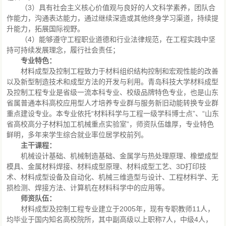
（3）具有社会主义核心价值观与良好的人文科学素养，团队合
作能力，沟通表达能力，通过继续深造或其他终身学习渠道，持续提
升能力，拓展国际视野。
（4）能够遵守工程职业道德和行业法律规范，在工程实践中坚
持可持续发展理念，履行社会责任；
专业特色：
材料成型及控制工程致力于材料组织结构控制和宏观性能的改善
以及新型制造技术和成型方法的开发与利用。青岛科技大学材料成型
及控制工程专业是省级一流本科专业、校级品牌特色专业，也是山东
省属普通本科高校应用型人才培养专业群与服务新旧动能转换专业群
重点建设专业。本专业依托“材料科学与工程一级学科博士点”、“山东
省高校高分子材料加工机械重点实验室”，师资队伍雄厚，专业特色
鲜明，多年来学生综合就业率位居学校前列。
主干课程：
机械设计基础、机械制造基础、金属学与热处理原理、橡塑成型
模具、金属材料焊接、材料成型原理、材料成型工艺、3D打印技
术、材料成型设备及自动化、机械三维造型与设计、工程材料学、无
损检测、焊接方法、计算机在材料科学中的应用等。
师资队伍：
材料成型及控制工程专业建立于2005年，现有专职教师11人，
均毕业于国内知名高校院所，其中副高级以上职称7人，中级4人，