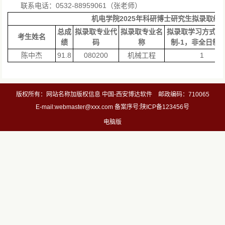
联系电话：0532-88959061（张老师）
机电
学院
2025
年
科研
博士研究生拟录取结
总成
拟录取专业代
拟录取专业名
拟录取学习方式（
考生姓名
绩
码
称
制
-1
，非全日制
-
陈中杰
91.8
080200
机械工程
1
版权所有：网站名称加版权信息 中国-西安博达软件 邮政编码：710065
E-mail:webmaster@xxx.com 备案序号:陕ICP备123456号
电脑版