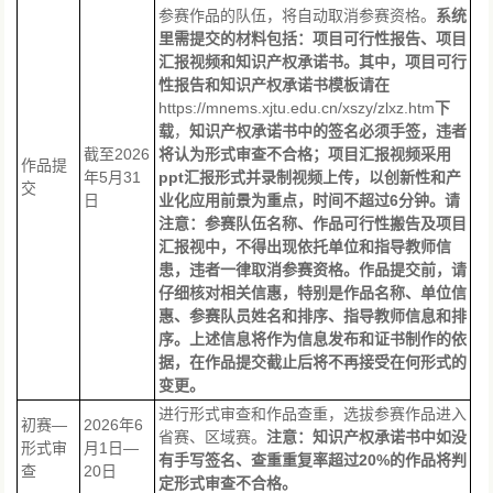
参赛作品的队伍，将自动取消参赛资格。
系统
里需提交的材料包括：项目可行性报告、项目
汇报视频和知识产权承诺书。其中，项目可行
性报告和知识产权承诺书
模板请
在
https://mnems.xjtu.edu.cn/xszy/zlxz.htm
下
载
，
知识产权承诺书中的签名必须手签，
违
者
截至2026
将认为形式审查不合格
；项目汇报视频采用
作品提
年5月31
ppt汇报形式并录制视频上传，以创新性和产
交
日
业化应用前景为重点，时间不超过6分钟。
请
注意：参赛队伍名称、作品可行性搬告及项目
汇报视中，不得出现依托单位和指导教师信
患，违者一律取消参赛资格。作品提交前，请
仔细核对相关信惠，特别是作品名称、单位信
惠、参赛队员姓名和排序、指导教师信息和排
序。上述信息将作为
信息
发布和证书制作的依
据，在
作品
提交截止后将不再接受在何形式的
变更。
进行形式审查和作品查重，选拔参赛作品进入
初赛—
2026年6
省赛、区域赛。
注意：知识产权
承诺书
中如没
形式审
月1日—
有手写签名、查重重复率超过20%的作品将判
查
20日
定形式审查不合格。