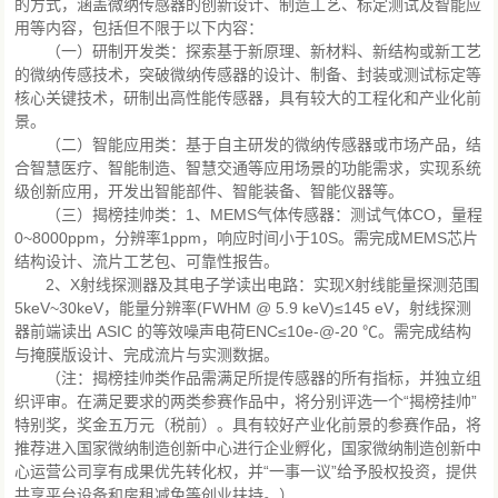
的方式，涵盖微纳传感器的创新设计、制造工艺、标定测试及智能应
用等内容，包括但不限于以下内容：
（一）研制开发类：探索基于新原理、新材料、新结构或新工艺
的微纳传感技术，突破微纳传感器的设计、制备、封装或测试标定等
核心关键技术，研制出高性能传感器，具有较大的工程化和产业化前
景。
（二）智能应用类：基于自主研发的微纳传感器或市场产品，结
合智慧医疗、智能制造、智慧交通等应用场景的功能需求，实现系统
级创新应用，开发出智能部件、智能装备、智能仪器等。
（三）揭榜挂帅类：1、MEMS气体传感器：测试气体CO，量程
0~8000ppm，分辨率1ppm，响应时间小于10S。需完成MEMS芯片
结构设计、流片工艺包、可靠性报告。
2、X射线探测器及其电子学读出电路：实现X射线能量探测范围
5keV~30keV，能量分辨率(FWHM @ 5.9 keV)≤145 eV，射线探测
器前端读出 ASIC 的等效噪声电荷ENC≤10e-@-20 ℃。需完成结构
与掩膜版设计、完成流片与实测数据。
（注：揭榜挂帅类作品需满足所提传感器的所有指标，并独立组
织评审。在满足要求的两类参赛作品中，将分别评选一个“揭榜挂帅”
特别奖，奖金五万元（税前）。具有较好产业化前景的参赛作品，将
推荐进入国家微纳制造创新中心进行企业孵化，国家微纳制造创新中
心运营公司享有成果优先转化权，并“一事一议”给予股权投资，提供
共享平台设备和房租减免等创业扶持。）