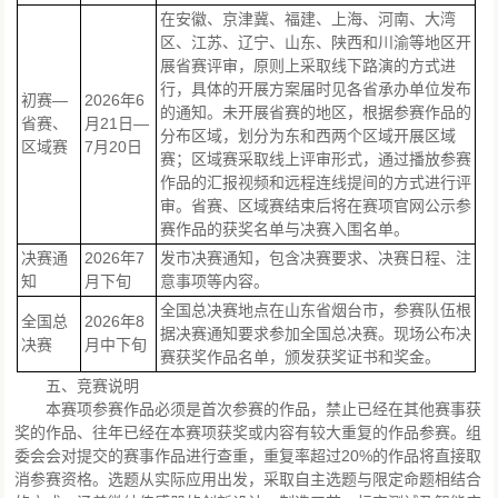
在安徽、京津冀、福建、上海、河南、大湾
区、江苏、辽宁、山东、陕西和川渝等地区开
展省赛评审，原则上采取线下路演的方式进
行，具体的开展方案届时见各省承办单位发布
初赛—
2026年6
的通知。未开展省赛的地区，根据参赛作品的
省赛、
月21日—
分布区域，划分为东和西两个区域开展区域
区域赛
7月20日
赛；区域赛采取线上评审形式，通过播放参赛
作品的汇报视频和远程连线提间的方式进行评
审。省赛、区域赛结束后将在赛项官网公示参
赛作品的获奖名单与决赛入围名单。
决赛通
2026年7
发市决赛通知，包含决赛要求、决赛日程、注
知
月下旬
意事项等内容。
全国总决赛地点在山东省烟台市，参赛队伍根
全国总
2026年8
据决赛通知要求参加全国总决赛。现场公布决
决赛
月中下旬
赛获奖作品名单，颁发获奖证书和奖金。
五、竞赛说明
本赛项参赛作品必须是首次参赛的作品，禁止已经在其他赛事获
奖的作品、往年已经在本赛项获奖或内容有较大重复的作品参赛。组
委会会对提交的赛事作品进行查重，重复率超过20%的作品将直接取
消参赛资格。选题从实际应用出发，采取自主选题与限定命题相结合