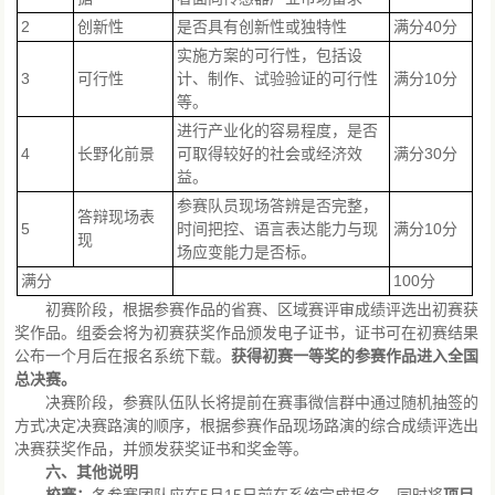
2
创新性
是否具有创新性或独特性
满分40分
实施方案的可行性，包括设
3
可行性
计、制作、试验验证的可行性
满分10分
等。
进行产业化的容易程度，是否
4
长野化前景
可取得较好的社会或经济效
满分30分
益。
参赛队员现场答辨是否完整，
答辩现场表
5
时间把控、语言表达能力与现
满分10分
现
场应变能力是否标。
满分
100分
初赛阶段，根据参赛作品的省赛、区域赛评审成绩评选出初赛获
奖作品。组委会将为初赛获奖作品颁发电子证书，证书可在初赛结果
公布一个月后在报名系统下载。
获得初赛一等奖的参赛作品进入全国
总决赛。
决赛阶段，参赛队伍队长将提前在赛事微信群中通过随机抽签的
方式决定决赛路演的顺序，根据参赛作品现场路演的综合成绩评选出
决赛获奖作品，并颁发获奖证书和奖金等。
六
、其他说明