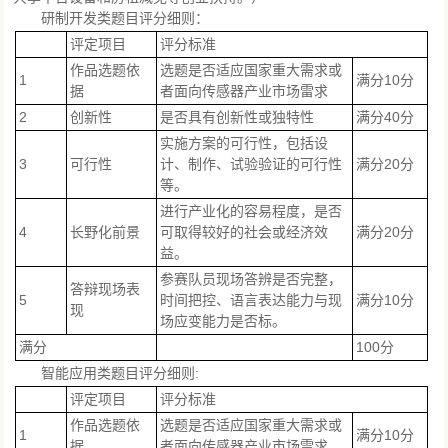
研制开发类题目评分细则：
评定项目
评分标准
作品选题依
选题是否适应国家重大需求或
1
满分10分
据
者面向传感器产业市场雷求
2
创新性
是否具有创新性或独特性
满分40分
实施方案的可行性，包括设
3
可行性
计、制作、试验验证的可行性
满分20分
等。
进行产业化的容易程度，是否
4
长野化前景
可取得较好的社会或经济效
满分20分
益。
参赛队员现场答辨是否完整，
答辩现场表
5
时间把控、语言表达能力与现
满分10分
现
场应变能力是否标。
满分
100分
智能应用类题目评分细则:
评定项目
评分标准
作品选题依
选题是否适应国家重大需求或
1
满分10分
据
者面向传感器产业市场雷求