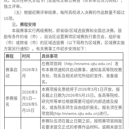
队。试点在研究生组专门设置校企联合赛道（队长单位须为高校），
独立评审。
（五）根据初赛评审结果，每所高校进入决赛的作品数量不超过
15项。
三、赛程安排
本届赛事实行两级赛制，即省级/区域选拔赛和全国总决赛。鼓
励有条件的省（市）、自治区设置赛项区域赛执行委员会，组织省
（市）或跨省（市）的区域选拔赛（以下简称为区域赛，区域赛实施
方案另行通知）。有关赛事工作初步安排如下：
赛程
时间
具体事项
在赛项官网（http://mnems.xjtu.edu.cn）发
赛事启
2026年3
布本赛项通知并启动赛事，通知各高等院校教
动
月
务处、院系及相关研究所组织宣传、准备报
名。
本赛项报名票统将于2026年3月1日开放，报
2026年3
名截止日期为2026年5月15日。各高等院校、
参赛报
月1日—
研究所等单位根据需要可组织内部选拨及报
名
2026年5
名，或各院系师生自由组织报名。报名须在赛
月15日
项官网(htp:/mnems.xjtu.edu.cn)进行。
参赛队伍须在裁止日期之前，按照赛项官网报
名要求提交正式的参赛作品材料。逾期未提交