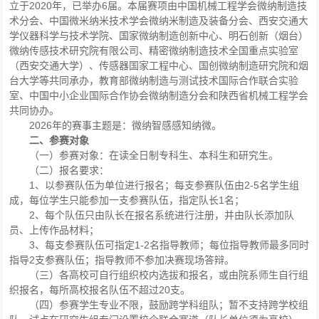
立于2020年，已举办6届。本届赛项由中国机械工程学会微纳制造技
术分会、中国微米纳米技术学会微纳米制造及装备分会、西安交通大
学仪器科学与技术学院、国家微纳制造创新中心、明石创新（烟台）
微纳传感技术研究院有限公司、精密微纳制造技术全国重点实验室
（西安交通大学）、传感器国家工程中心、国创微纳制造研究院和烟
台大学等共同承办，教育部微纳制造与测试技术国际合作联合实验
室、中国中小企业国际合作协会微纳制造分会和陕西省机械工程学会
共同协办。
2026年的赛事主题是：微纳智感感知纳微。
二、参赛对象
（一）参赛对象：在读全日制专科生、本科生和研究生。
（二）报名要求：
1、以参赛队伍为单位进行报名；每支参赛队伍由2-5名学生组
成，每位学生只能参加一支参赛队伍，指定队长1名；
2、每个队伍只由队长在报名系统进行注册，并由队长添加队
员、上传作品材料；
3、每支参赛队伍可指定1-2名指导教师；每位指导教师最多同时
指导2支参赛队伍；指导教师不参加决赛现场答辩。
（三）各高校可自行组织校内选拔和报名，或由院系师生自行组
织报名，每所高校报名队伍不超过20支。
（四）参赛学生专业不限，鼓励跨学科组队；暂不支持跨学校组