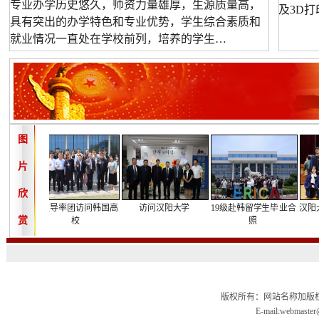
专业办学历史悠久，师资力量雄厚，生源质量高，
及3D
具有突出的办学特色和专业优势，学生综合素质和
就业情况一直处在学校前列，培养的学生…
图
片
欣
好访问
校领导率团访问韩国高
访问汉阳大学
19级赴韩留学生毕业合
汉阳大
赏
校
照
版权所有：网站名称加版权信
E-mail:webmas