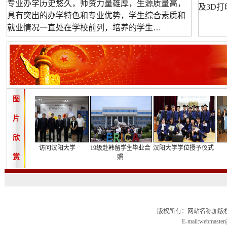
专业办学历史悠久，师资力量雄厚，生源质量高，
及3D
具有突出的办学特色和专业优势，学生综合素质和
就业情况一直处在学校前列，培养的学生…
图
片
欣
问韩国高
访问汉阳大学
19级赴韩留学生毕业合
汉阳大学学位授予仪式
赏
照
版权所有：网站名称加版权信
E-mail:webmas